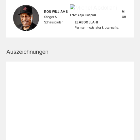
RON WILLIAMS
MI
Foto: Asja Caspari
Sänger &
CH
Schauspieler
EL ABDOLLAHI
Fernsehmoderator & Journalist
Auszeichnungen