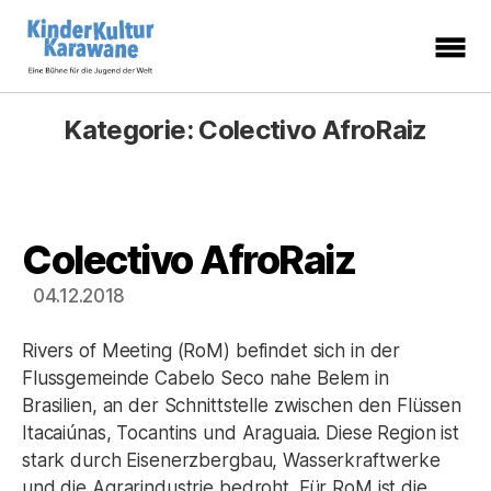
KinderKulturKarawane
-
Eine
Kategorie:
Colectivo AfroRaiz
Bühne
für
die
Jugend
der
Welt
Colectivo AfroRaiz
Kategorien
04.12.2018
Rivers of Meeting (RoM) befindet sich in der
Flussgemeinde Cabelo Seco nahe Belem in
Brasilien, an der Schnittstelle zwischen den Flüssen
Itacaiúnas, Tocantins und Araguaia. Diese Region ist
stark durch Eisenerzbergbau, Wasserkraftwerke
und die Agrarindustrie bedroht. Für RoM ist die