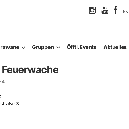
EN
arawane
Gruppen
Öfftl. Events
Aktuelles
e Feuerwache
24
e
straße 3