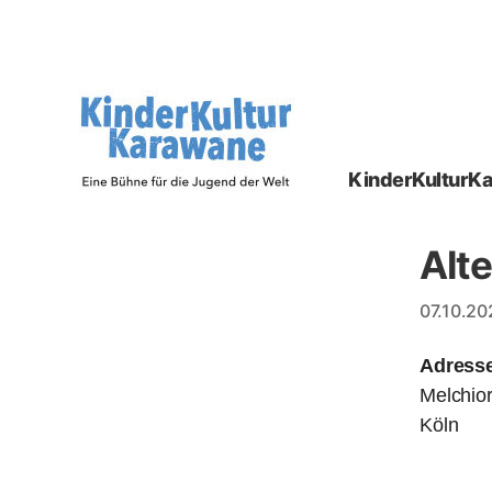
KinderKulturK
KinderKulturKarawane
-
Eine
Alt
Bühne
für
07.10.20
die
Jugend
Adress
der
Welt
Melchior
Köln