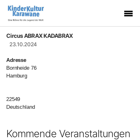
KinderKulturKarawane
-
Eine
Circus ABRAX KADABRAX
Bühne
für
23.10.2024
die
Jugend
der
Welt
Adresse
Bornheide 76
Hamburg
22549
Deutschland
Kommende Veranstaltungen