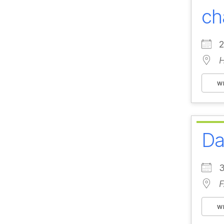
ch
2
W
Da
W