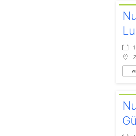
Nu
Lu
Z
W
Nu
Gü