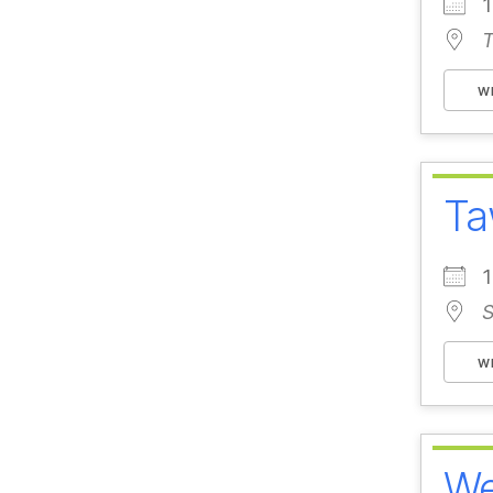
T
W
Ta
S
W
We