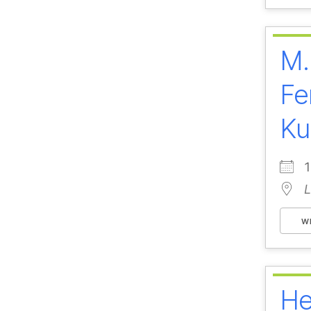
M.
Fe
Ku
1
L
W
He