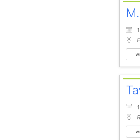
M.
F
W
Ta
R
W