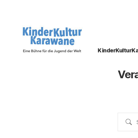
KinderKulturK
KinderKulturKarawane
-
Eine
Vera
Bühne
für
die
Jugend
der
Welt
Suche