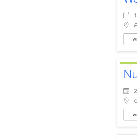
P
W
Nu
G
W