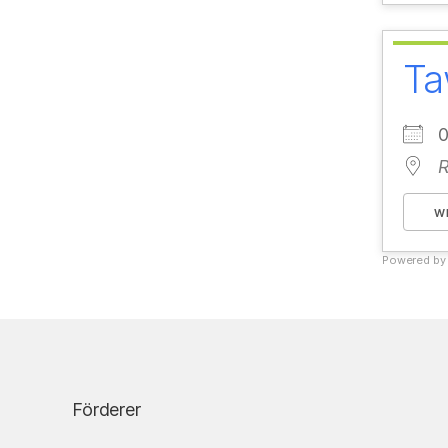
Ta
R
W
Powered b
Förderer