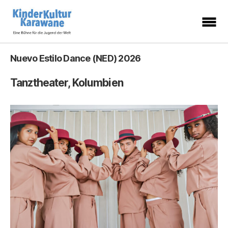
KinderKulturKarawane
-
Eine
Nuevo Estilo Dance (NED) 2026
Bühne
für
die
Jugend
Tanztheater, Kolumbien
der
Welt