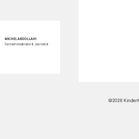
MICHEL ABDOLLAHI
Fernsehmoderator & Journalist
©2026 KinderK