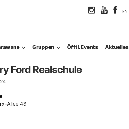
EN
arawane
Gruppen
Öfftl. Events
Aktuelles
ry Ford Realschule
024
e
rx-Allee 43