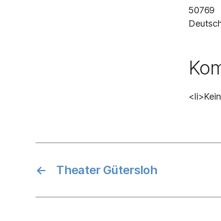
50769
Deutsch
Kom
<li>Kei
←
Theater Gütersloh