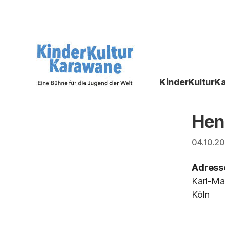
KinderKulturK
KinderKulturKarawane
-
Eine
Hen
Bühne
für
04.10.2
die
Jugend
Adress
der
Welt
Karl-Ma
Köln