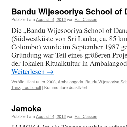
Bandu Wijesooriya School of
Publiziert am
August 14, 2012
von
Ralf Classen
Die „Bandu Wijesooriya School of Dan
(Südwestküste von Sri Lanka, ca. 85 km
Colombo) wurde im September 1987 ge
Gründung war Teil eines größeren Proj
der lokalen Ritualkultur in Ambalang
Weiterlesen
→
Veröffentlicht unter
2006
,
Ambalongoda
,
Bandu Wijesooriya Sch
für
Tanz
,
traditionell
|
Kommentare deaktiviert
Bandu
Wijesooriya
School
Jamoka
of
Dance
Publiziert am
August 14, 2012
von
Ralf Classen