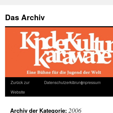
Das Archiv
Zum
Zurück zur
Datenschutzerklärung
Impressum
Inhalt
Website
springen
2006
Archiv der Kategorie: