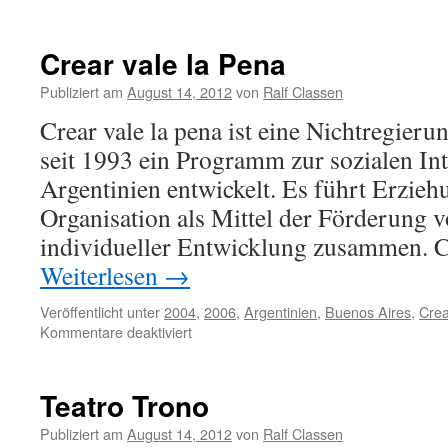
Brazil
Kids
Crear vale la Pena
Publiziert am
August 14, 2012
von
Ralf Classen
Crear vale la pena ist eine Nichtregieru
seit 1993 ein Programm zur sozialen Int
Argentinien entwickelt. Es führt Erzieh
Organisation als Mittel der Förderung v
individueller Entwicklung zusammen. Cr
Weiterlesen
→
Veröffentlicht unter
2004
,
2006
,
Argentinien
,
Buenos Aires
,
Crea
für
Kommentare deaktiviert
Crear
vale
la
Teatro Trono
Pena
Publiziert am
August 14, 2012
von
Ralf Classen