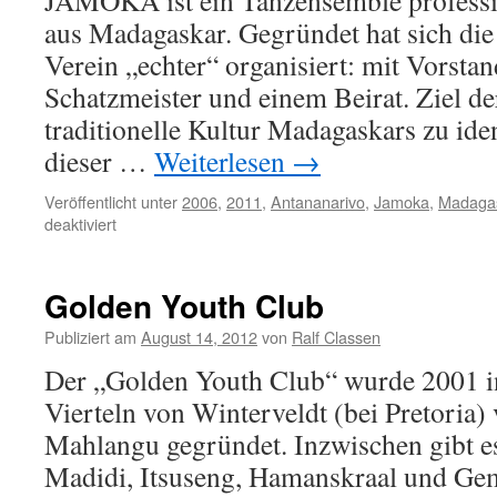
JAMOKA ist ein Tanzensemble professi
aus Madagaskar. Gegründet hat sich di
Verein „echter“ organisiert: mit Vorstan
Schatzmeister und einem Beirat. Ziel der
traditionelle Kultur Madagaskars zu iden
dieser …
Weiterlesen
→
Veröffentlicht unter
2006
,
2011
,
Antananarivo
,
Jamoka
,
Madaga
für
deaktiviert
Jamoka
Golden Youth Club
Publiziert am
August 14, 2012
von
Ralf Classen
Der „Golden Youth Club“ wurde 2001 i
Vierteln von Winterveldt (bei Pretoria)
Mahlangu gegründet. Inzwischen gibt e
Madidi, Itsuseng, Hamanskraal und Ge