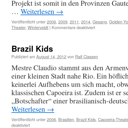
Projekt ist somit in den Provinzen Gau
…
Weiterlesen
→
Veröffentlicht unter
2006
,
2009
,
2011
,
2014
,
Gesang
,
Golden Yo
für
Theater
,
Winterveldt
|
Kommentare deaktiviert
Golden
Youth
Club
Brazil Kids
Publiziert am
August 14, 2012
von
Ralf Classen
Mestre Claudio stammt aus den Armenvi
einer kleinen Stadt nahe Rio. Ein höflich
keinerlei Aufhebens um sich macht, obw
klassischen Capoeira ist. Zudem ist er s
„Botschafter“ einer brasilianisch-deut
Weiterlesen
→
Veröffentlicht unter
2006
,
Brasilien
,
Brazil Kids
,
Capoeira-Theate
für
deaktiviert