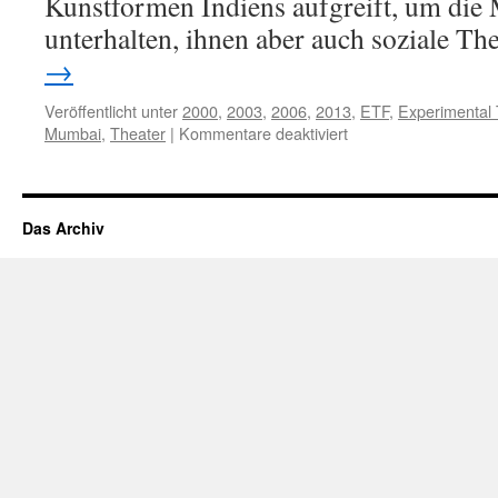
Kunstformen Indiens aufgreift, um die
unterhalten, ihnen aber auch soziale 
→
Veröffentlicht unter
2000
,
2003
,
2006
,
2013
,
ETF
,
Experimental 
für
Mumbai
,
Theater
|
Kommentare deaktiviert
Experimental
Theatre
Foundation
(ETF)
Das Archiv