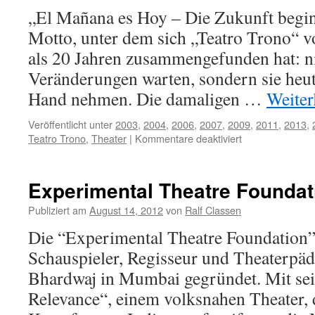
„El Mañana es Hoy – Die Zukunft beginn
Motto, unter dem sich „Teatro Trono“ v
als 20 Jahren zusammengefunden hat: ni
Veränderungen warten, sondern sie heute
Hand nehmen. Die damaligen …
Weiter
Veröffentlicht unter
2003
,
2004
,
2006
,
2007
,
2009
,
2011
,
2013
,
für
Teatro Trono
,
Theater
|
Kommentare deaktiviert
Teatro
Trono
Experimental Theatre Foundat
Publiziert am
August 14, 2012
von
Ralf Classen
Die “Experimental Theatre Foundation
Schauspieler, Regisseur und Theaterpä
Bhardwaj in Mumbai gegründet. Mit sei
Relevance“, einem volksnahen Theater, d