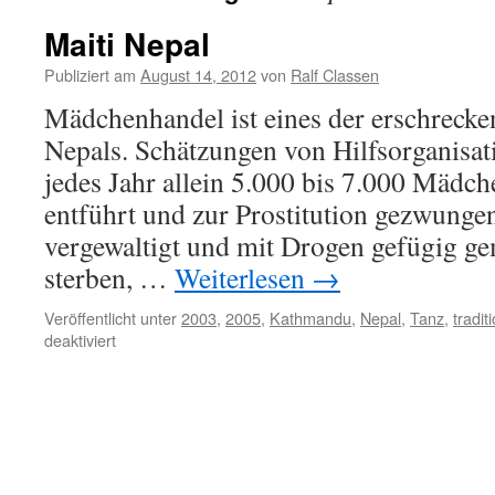
Maiti Nepal
Publiziert am
August 14, 2012
von
Ralf Classen
Mädchenhandel ist eines der erschreck
Nepals. Schätzungen von Hilfsorganisat
jedes Jahr allein 5.000 bis 7.000 Mädch
entführt und zur Prostitution gezwungen
vergewaltigt und mit Drogen gefügig ge
sterben, …
Weiterlesen
→
Veröffentlicht unter
2003
,
2005
,
Kathmandu
,
Nepal
,
Tanz
,
traditi
für
deaktiviert
Maiti
Nepal