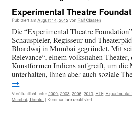
Experimental Theatre Foundat
Publiziert am
August 14, 2012
von
Ralf Classen
Die “Experimental Theatre Foundation
Schauspieler, Regisseur und Theaterpä
Bhardwaj in Mumbai gegründet. Mit sei
Relevance“, einem volksnahen Theater, d
Kunstformen Indiens aufgreift, um die
unterhalten, ihnen aber auch soziale 
→
Veröffentlicht unter
2000
,
2003
,
2006
,
2013
,
ETF
,
Experimental 
für
Mumbai
,
Theater
|
Kommentare deaktiviert
Experimental
Theatre
Foundation
(ETF)