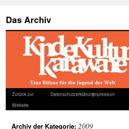
Das Archiv
Zum
Zurück zur
Datenschutzerklärung
Impressum
Inhalt
Website
springen
2009
Archiv der Kategorie: