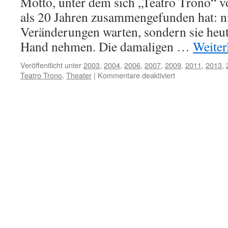
Motto, unter dem sich „Teatro Trono“ v
als 20 Jahren zusammengefunden hat: ni
Veränderungen warten, sondern sie heute
Hand nehmen. Die damaligen …
Weiter
Veröffentlicht unter
2003
,
2004
,
2006
,
2007
,
2009
,
2011
,
2013
,
für
Teatro Trono
,
Theater
|
Kommentare deaktiviert
Teatro
Trono