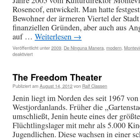
Jahre 2005 vom Kulturdirektor Montev
Rosencof, entwickelt. Man hatte festgeste
Bewohner der ärmeren Viertel der Stadt
finanziellen Gründen, aber auch aus Ang
auf …
Weiterlesen
→
Veröffentlicht unter
2009
,
De Ninguna Manera
,
modern
,
Montev
für
deaktiviert
De
Ninguna
Manera
The Freedom Theater
Publiziert am
August 14, 2012
von
Ralf Classen
Jenin liegt im Norden des seit 1967 von 
Westjordanlands. Früher die ,,Gartensta
umschließt, Jenin heute eines der größt
Flüchtlingslager mit mehr als 5.000 Ki
Jugendlichen. Diese wachsen in einer s