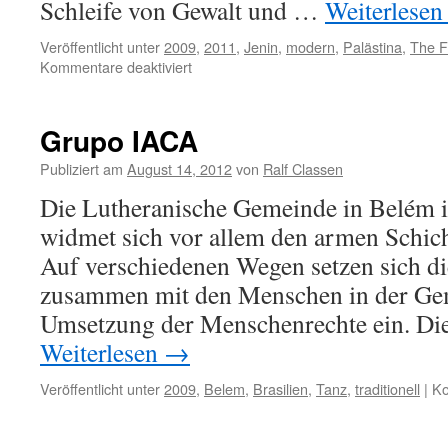
Schleife von Gewalt und …
Weiterlese
Veröffentlicht unter
2009
,
2011
,
Jenin
,
modern
,
Palästina
,
The F
für
Kommentare deaktiviert
The
Freedom
Theater
Grupo IACA
Publiziert am
August 14, 2012
von
Ralf Classen
Die Lutheranische Gemeinde in Belém 
widmet sich vor allem den armen Schic
Auf verschiedenen Wegen setzen sich di
zusammen mit den Menschen in der Gem
Umsetzung der Menschenrechte ein. Die
Weiterlesen
→
Veröffentlicht unter
2009
,
Belem
,
Brasilien
,
Tanz
,
traditionell
|
Ko