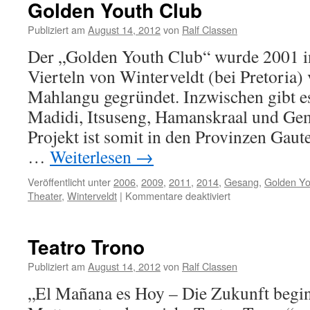
Golden Youth Club
Publiziert am
August 14, 2012
von
Ralf Classen
Der „Golden Youth Club“ wurde 2001 i
Vierteln von Winterveldt (bei Pretoria)
Mahlangu gegründet. Inzwischen gibt e
Madidi, Itsuseng, Hamanskraal und Ge
Projekt ist somit in den Provinzen Gau
…
Weiterlesen
→
Veröffentlicht unter
2006
,
2009
,
2011
,
2014
,
Gesang
,
Golden Yo
für
Theater
,
Winterveldt
|
Kommentare deaktiviert
Golden
Youth
Club
Teatro Trono
Publiziert am
August 14, 2012
von
Ralf Classen
„El Mañana es Hoy – Die Zukunft beginn