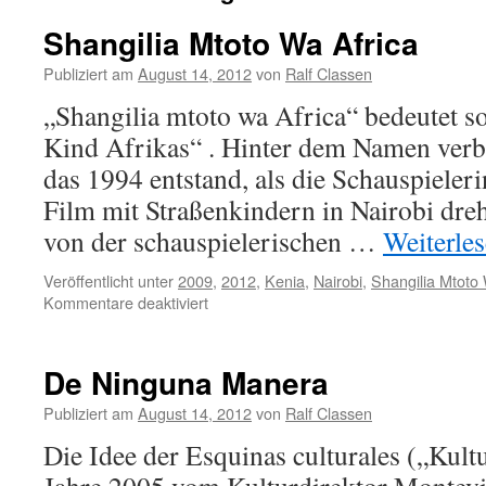
Shangilia Mtoto Wa Africa
Publiziert am
August 14, 2012
von
Ralf Classen
„Shangilia mtoto wa Africa“ bedeutet so
Kind Afrikas“ . Hinter dem Namen verbir
das 1994 entstand, als die Schauspiele
Film mit Straßenkindern in Nairobi dreht
von der schauspielerischen …
Weiterle
Veröffentlicht unter
2009
,
2012
,
Kenia
,
Nairobi
,
Shangilia Mtoto 
für
Kommentare deaktiviert
Shangilia
Mtoto
Wa
De Ninguna Manera
Africa
Publiziert am
August 14, 2012
von
Ralf Classen
Die Idee der Esquinas culturales („Kul