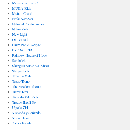
Movimento Tacurú
MUKA-Kids
Mututo Chaud
Nafsi Acrobats
National Theatre Accra
Ndere Kids
New Light
Ojo Morado
Phare Ponleu Selpak
PREDA/PETA
Rainbow House of Hope
Sambalelé
Shangilia Mtoto Wa Africa
Steppenkids
Taller de Vida
Teatro Trono
The Freedom Theater
Treme Terra
Tocando Pela Vida
Troupe Hakili So
Upsala-Zirk
Viviendo y Soñando
Yes – Theatre
Zirkus Parada