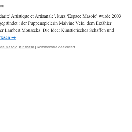
sen
arité Artistique et Artisanale’, kurz ‘Espace Masolo’ wurde 2003
gegründet : der Puppenspielerin Malvine Velo, dem Erzähler
r Lambert Mousseka. Die Idee: Künstlerisches Schaffen und
rlesen
→
für
ace Masolo
,
Kinshasa
|
Kommentare deaktiviert
Espace
Masolo