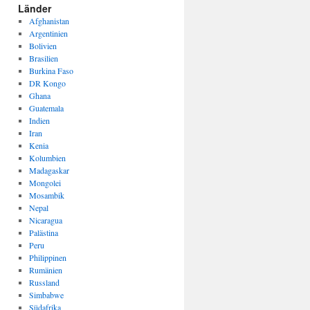
Länder
Afghanistan
Argentinien
Bolivien
Brasilien
Burkina Faso
DR Kongo
Ghana
Guatemala
Indien
Iran
Kenia
Kolumbien
Madagaskar
Mongolei
Mosambik
Nepal
Nicaragua
Palästina
Peru
Philippinen
Rumänien
Russland
Simbabwe
Südafrika