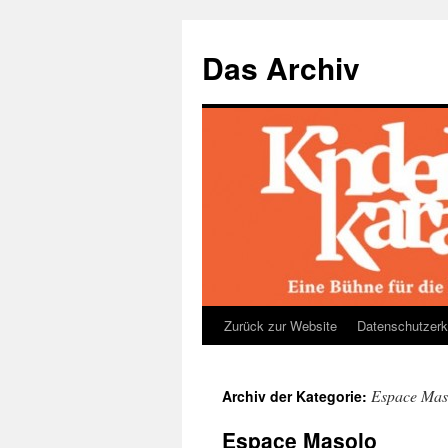
Das Archiv
Zurück zur Website
Datenschutzerk
Zum
Inhalt
Espace Mas
Archiv der Kategorie:
springen
Espace Masolo