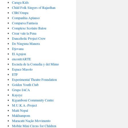
Caraga Kids
Child Folk Singers of Rajasthan
CIRCOmpa
Companhia Aplauso
Comparsa Fantasia
Complexe Scolaire Balou
Crear vale la Pena
Danceholic Project Crew
De Ninguna Manera
Djovana
El Agujon
encontrARTE
Escuela de la Comedia y del Mimo
Espace Masolo
ETF
Experimental Theatre Foundation
Golden Youth Club
Grupo IACA
Kayeye
Kigamboni Community Centre
M.U.K.A.-Project
Maiti Nepal
Makhampom
Maracatú Nação Movimento
Mobile Mini Circus for Children