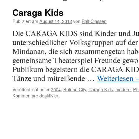
Caraga Kids
Publiziert am
August 14, 2012
von
Ralf Classen
Die CARAGA KIDS sind Kinder und Jug
unterschiedlicher Volksgruppen auf der 
Mindanao, die sich zusammengetan hab
gemeinsame Theaterspiel Freunde gewor
Publikum begeistern die CARAGA KIDS 
Tänze und mitreißende …
Weiterlesen
Veröffentlicht unter
2004
,
Butuan City
,
Caraga Kids
,
modern
,
Ph
für
Kommentare deaktiviert
Caraga
Kids