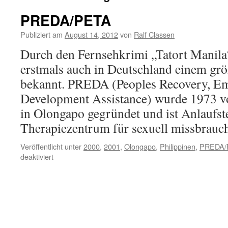
PREDA/PETA
Publiziert am
August 14, 2012
von
Ralf Classen
Durch den Fernsehkrimi „Tatort Mani
erstmals auch in Deutschland einem gr
bekannt. PREDA (Peoples Recovery, 
Development Assistance) wurde 1973 vo
in Olongapo gegründet und ist Anlaufst
Therapiezentrum für sexuell missbrau
Veröffentlicht unter
2000
,
2001
,
Olongapo
,
Philippinen
,
PREDA/
für
deaktiviert
PREDA/PETA