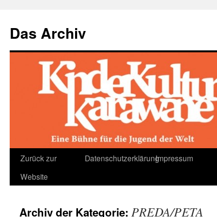
Das Archiv
Zum
Zurück zur
Datenschutzerklärung
Impressum
Inhalt
Website
springen
PREDA/PETA
Archiv der Kategorie: