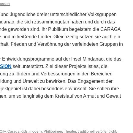
lassen
nd Jugendliche dreier unterschiedlicher Volksgruppen
Mindanao, die sich zusammengetan haben und durch das
nde geworden sind. Ihr Publikum begeistern die CARAGA
e und mitreißende Lieder. Gleichzeitig setzen sie auch ein
chaft, Frieden und Versöhnung der verfeindeten Gruppen in
 Entwicklungsprogramme auf der Insel Mindanao, die das
SION
seit unterstützt. Ziel dieser Projekte ist es, die
rung zu fördern und Verbesserungen in den Bereichen
ildung und Umwelt zu bewirken. Das Engagement der
ektgebiet ist dabei besonders erwünscht: Sie sollen ihre
en, um so langfristig dem Kreislauf von Armut und Gewalt
City
,
Caraga Kids
,
modern
,
Philippinen
,
Theater
,
traditionell
veröffentlicht.