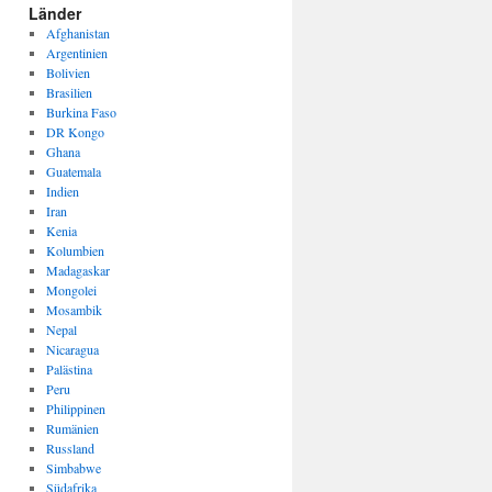
Länder
Afghanistan
Argentinien
Bolivien
Brasilien
Burkina Faso
DR Kongo
Ghana
Guatemala
Indien
Iran
Kenia
Kolumbien
Madagaskar
Mongolei
Mosambik
Nepal
Nicaragua
Palästina
Peru
Philippinen
Rumänien
Russland
Simbabwe
Südafrika