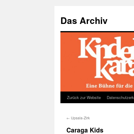
Das Archiv
Zurück zur Website
Datenschutzerk
Zum
Inhalt
←
Upsala-Zirk
springen
Caraga Kids