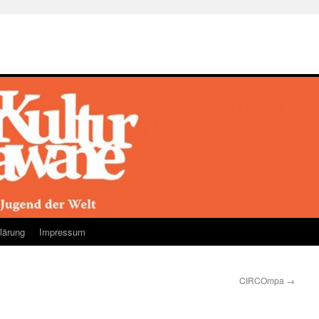
lärung
Impressum
CIRCOmpa
→