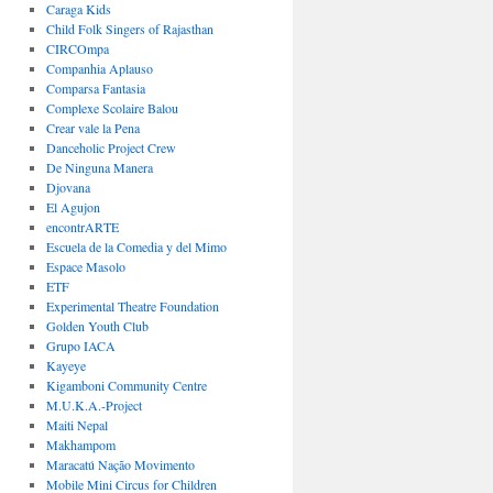
Caraga Kids
Child Folk Singers of Rajasthan
CIRCOmpa
Companhia Aplauso
Comparsa Fantasia
Complexe Scolaire Balou
Crear vale la Pena
Danceholic Project Crew
De Ninguna Manera
Djovana
El Agujon
encontrARTE
Escuela de la Comedia y del Mimo
Espace Masolo
ETF
Experimental Theatre Foundation
Golden Youth Club
Grupo IACA
Kayeye
Kigamboni Community Centre
M.U.K.A.-Project
Maiti Nepal
Makhampom
Maracatú Nação Movimento
Mobile Mini Circus for Children