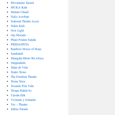
Movimento Tacurú
MUKA-Kids
Mututo Chaud
Nafsi Acrobats
National Theatre Accra
Ndere Kids
New Light
Ojo Morado
Phare Ponleu Selpak
PREDA/PETA
Rainbow House of Hope
Sambalelé
Shangilia Mtoto Wa Africa
Steppenkids
Taller de Vida
Teatro Trono
The Freedom Theater
Treme Terra
Tocando Pela Vida
Troupe Hakili So
Upsala-Zirk
Viviendo y Soñando
Yes – Theatre
Zirkus Parada