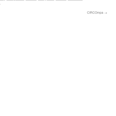
.
CIRCOmpa
→