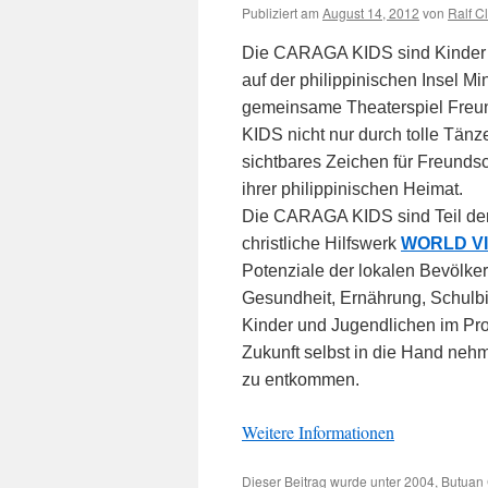
Publiziert am
August 14, 2012
von
Ralf C
Die CARAGA KIDS sind Kinder u
auf der philippinischen Insel 
gemeinsame Theaterspiel Freu
KIDS nicht nur durch tolle Tänz
sichtbares Zeichen für Freunds
ihrer philippinischen Heimat.
Die CARAGA KIDS sind Teil der
christliche Hilfswerk
WORLD VI
Potenziale der lokalen Bevölke
Gesundheit, Ernährung, Schulb
Kinder und Jugendlichen im Proj
Zukunft selbst in die Hand nehm
zu entkommen.
Weitere Informationen
Dieser Beitrag wurde unter
2004
,
Butuan 