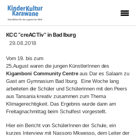
KinderKulturKarawane
-
Eine
KCC “creACTiv” in Bad Iburg
Kategorien
Bühne
für
29.08.2018
die
Jugend
der
Welt
Vom 19. bis zum
25.August waren die jungen KünstlerInnen des
Kigamboni Community Centre
aus Dar es Salaam zu
Gast am Gymnasium Bad Iburg. Eine Woche lang
arbeiteten die Schüler und Schülerinnen mit den Peers
aus Tansania kreativ zusammen zum Thema
Klimagerechtigkeit. Das Ergebnis wurde dann am
Freitagnachmittag beim Schulfest vorgestellt.
Hier ein Bericht von SchülerInnen der Schule, ein
kurzes Interview mit Nassoro Mkwesso, dem Leiter der