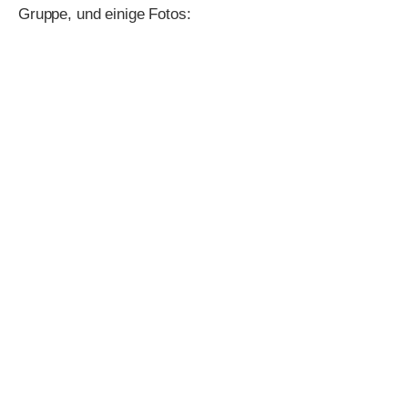
Gruppe, und einige Fotos:
KinderKulturKarawane am GBI
Vom 19. bis zum 25. August 2018 besuchten sieben