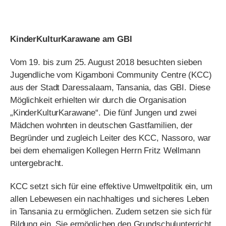
Jugendliche vom Kigamboni Community Centre (KCC)
aus der Stadt Daressalaam, Tansania, das GBI. Diese
Möglichkeit erhielten wir durch die Organisation
„KinderKulturKarawane“. Die fünf Jungen und zwei
Mädchen wohnten in deutschen Gastfamilien, der
Begründer und zugleich Leiter des KCC, Nassoro, war
bei dem ehemaligen Kollegen Herrn Fritz Wellmann
untergebracht.
KCC setzt sich für eine effektive Umweltpolitik ein, um
allen Lebewesen ein nachhaltiges und sicheres Leben
in Tansania zu ermöglichen. Zudem setzen sie sich für
Bildung ein. Sie ermöglichen den Grundschulunterricht
für die Kinder, die kein Recht mehr auf staatliche
Grundschule haben. Um die Kinder mehr zu
unterstützen bietet die KCC kostenlose Vorschule,
Nachhilfe, Englisch- und Computerkurse an. Außerdem
unterstützen sie die Talentförderung und