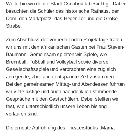
Zum Abschluss der vorbereitenden Projekttage trafen
wir uns mit den afrikanischen Gästen bei Frau Steven-
Baumann. Gemeinsam spielten wir Spiele, wie
Brennball, Fußball und Volleyball sowie diverse
Gesellschaftsspiele und verbrachten eine zugleich
anregende, aber auch entspannte Zeit zusammen.
Bei den gemeinsamen Mittag- und Abendessen führten
wir viele lustige und auch nachdenklich stimmende
Gespräche mit den Gastschülern. Dabei stellten wir
fest, wie unterschiedlich unsere Leben bislang
verlaufen sind.
Die erneute Aufführung des Theaterstücks „Mama
Earth“ fand am Freitag, dem 24.08.2018, als Auftakt
und zugleich Höhepunkt des Schulfestes statt. Hierbei
übernahmen wir nun auch Tanz- und Akrobatikeinlagen
zusammen mit unseren Gästen. Damit fand unsere
Projektwoche einen krönenden Abschluss.
Das Projekt „Kinderkulturkarawane – CreACTiv für