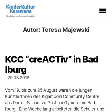
KinderKulturKarawane
-
Eine
Autor:
Teresa Majewski
Bühne
für
die
Jugend
der
Welt
KCC “creACTiv” in Bad
Kategorien
Iburg
29.08.2018
Vom 19. bis zum 25.August waren die jungen
KünstlerInnen des Kigamboni Community Centre
aus Dar es Salaam zu Gast am Gymnasium Bad
Iburg. Eine Woche lang arbeiteten die Schüler und