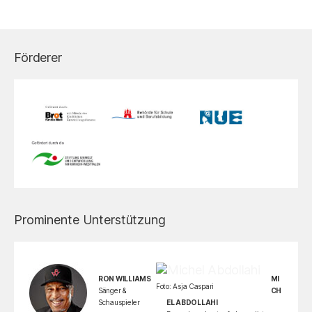
Förderer
Prominente Unterstützung
RON WILLIAMS
MI
Foto: Asja Caspari
Sänger &
CH
Schauspieler
EL ABDOLLAHI