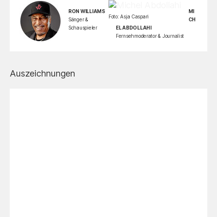
RON WILLIAMS
MI
Foto: Asja Caspari
Sänger &
CH
Schauspieler
EL ABDOLLAHI
Fernsehmoderator & Journalist
Auszeichnungen