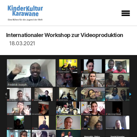
KinderKulturKarawane
-
Eine
Internationaler Workshop zur Videoproduktion
Kategorien
Bühne
für
18.03.2021
die
Jugend
der
Welt