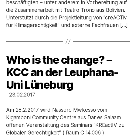
beschäftigten – unter anderem in Vorbereitung auf
die Zusammenarbeit mit Teatro Trono aus Bolivien.
Unterstützt durch die Projektleitung von “creACTiv
für Klimagerechtigkeit” und externe Fachfrauen […]
Who is the change? –
Kategorien
KCC an der Leuphana-
Uni Lüneburg
23.02.2017
Am 28.2.2017 wird Nassoro Mwkesso vom
Kigamboni Community Centre aus Dar es Salaam
offenen Veranstaltung des Seminars “KREactIV zu
Globaler Gerechtigkeit” ( Raum C 14.006 )