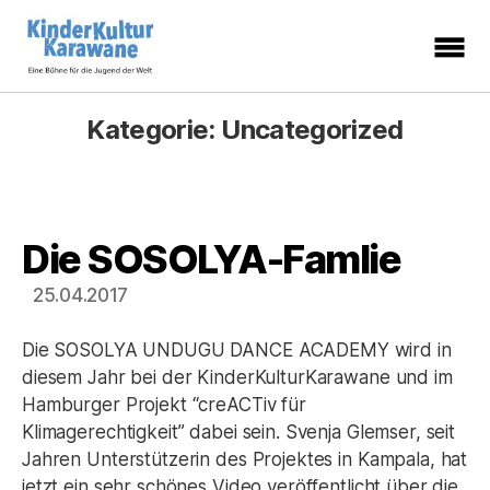
KinderKulturKarawane
-
Eine
Kategorie:
Uncategorized
Bühne
für
die
Jugend
der
Welt
Die SOSOLYA-Famlie
Kategorien
25.04.2017
Die SOSOLYA UNDUGU DANCE ACADEMY wird in
diesem Jahr bei der KinderKulturKarawane und im
Hamburger Projekt “creACTiv für
Klimagerechtigkeit” dabei sein. Svenja Glemser, seit
Jahren Unterstützerin des Projektes in Kampala, hat
jetzt ein sehr schönes Video veröffentlicht über die