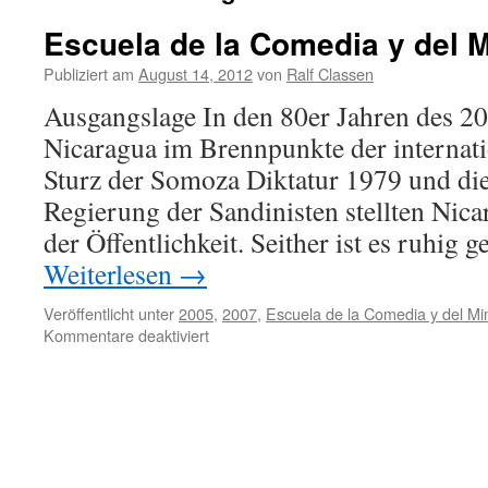
Escuela de la Comedia y del 
Publiziert am
August 14, 2012
von
Ralf Classen
Ausgangslage In den 80er Jahren des 20
Nicaragua im Brennpunkte der internati
Sturz der Somoza Diktatur 1979 und di
Regierung der Sandinisten stellten Nic
der Öffentlichkeit. Seither ist es ruhig
Weiterlesen
→
Veröffentlicht unter
2005
,
2007
,
Escuela de la Comedia y del M
für
Kommentare deaktiviert
Escuela
de
la
Comedia
y
del
Mimo