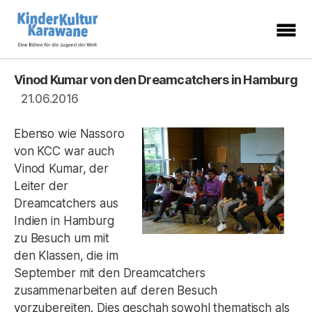
KinderKulturKarawane
-
Eine
Vinod Kumar von den Dreamcatchers in Hamburg
Kategorien
Bühne
für
21.06.2016
die
Jugend
der
Welt
Ebenso wie Nassoro
von KCC war auch
Vinod Kumar, der
Leiter der
Dreamcatchers aus
Indien in Hamburg
zu Besuch um mit
den Klassen, die im
September mit den Dreamcatchers
zusammenarbeiten auf deren Besuch
vorzubereiten. Dies geschah sowohl thematisch als