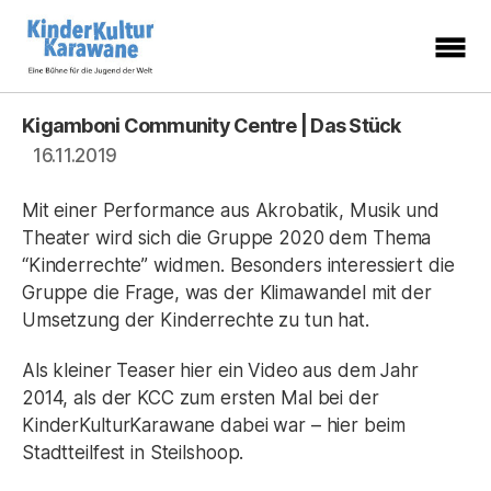
KinderKulturKarawane
-
Eine
Kigamboni Community Centre | Das Stück
Kategorien
Bühne
für
16.11.2019
die
Jugend
der
Welt
Mit einer Performance aus Akrobatik, Musik und
Theater wird sich die Gruppe 2020 dem Thema
“Kinderrechte” widmen. Besonders interessiert die
Gruppe die Frage, was der Klimawandel mit der
Umsetzung der Kinderrechte zu tun hat.
Als kleiner Teaser hier ein Video aus dem Jahr
2014, als der KCC zum ersten Mal bei der
KinderKulturKarawane dabei war – hier beim
Stadtteilfest in Steilshoop.