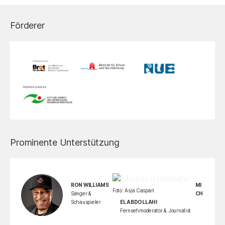
Förderer
Prominente Unterstützung
RON WILLIAMS
MI
Foto: Asja Caspari
Sänger &
CH
Schauspieler
EL ABDOLLAHI
Fernsehmoderator & Journalist