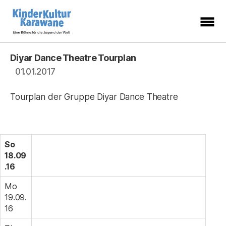
KinderKulturKarawane
-
Eine
Diyar Dance Theatre Tourplan
Kategorien
Bühne
für
01.01.2017
die
Jugend
der
Welt
Tourplan der Gruppe Diyar Dance Theatre
So
18.09
.16
Mo
19.09.
16