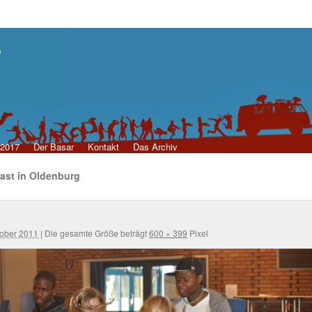
 2017
Der Basar
Kontakt
Das Archiv
ast in Oldenburg
tober 2011
|
Die gesamte Größe beträgt
600 × 399
Pixel