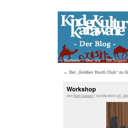
Der Blog
Startseite
Über uns
Die Gruppen
Zum
Der „Golden Youth Club“ zu G
←
Inhalt
springen
Workshop
Von
Ralf Classen
|
Veröffentlicht
20. Ok