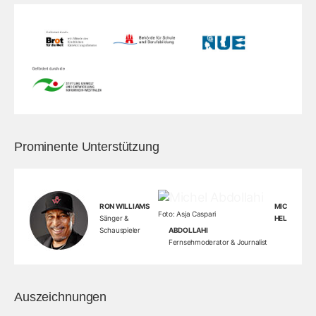
Prominente Unterstützung
RON WILLIAMS
MIC
Foto: Asja Caspari
Sänger &
HEL
Schauspieler
ABDOLLAHI
Fernsehmoderator & Journalist
Auszeichnungen