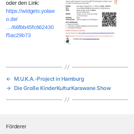
oder den Link:
https://widgets.yolaw
o.de/
…/66fbb45fc662430
f5ac29b73
←
M.U.K.A.-Project in Hamburg
→
Die Große KinderKulturKarawane Show
Förderer