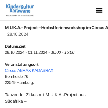
KinderKulturKarawane
-
Eine
M.U.K.A.- Project – Herbstferienworkshop im Circ
Bühne
für
28.10.2024
die
Jugend
der
Welt
Datum/Zeit
28.10.2024 - 01.11.2024 -
10:00 - 15:00
Veranstaltungsort
Circus ABRAX KADABRAX
Bornheide 76
22549 Hamburg,
Tanzender Zirkus mit M.U.K.A.-Project aus
Südafrika –