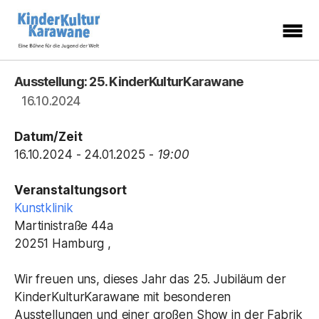
KinderKulturKarawane
-
Eine
Ausstellung: 25. KinderKulturKarawane
Bühne
für
16.10.2024
die
Jugend
der
Welt
Datum/Zeit
16.10.2024 - 24.01.2025 -
19:00
Veranstaltungsort
Kunstklinik
Martinistraße 44a
20251 Hamburg ,
Wir freuen uns, dieses Jahr das 25. Jubiläum der
KinderKulturKarawane mit besonderen
Ausstellungen und einer großen Show in der Fabrik